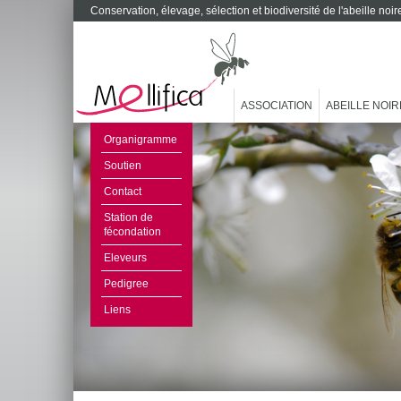
Conservation, élevage, sélection et biodiversité de l'abeille no
ASSOCIATION
ABEILLE NOIR
Organigramme
Soutien
Contact
Station de
fécondation
Eleveurs
Pedigree
Liens