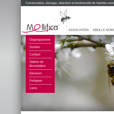
Conservation, élevage, sélection et biodiversité de l'abeille no
ASSOCIATION
ABEILLE NOIR
Organigramme
Soutien
Contact
Station de
fécondation
Eleveurs
Pedigree
Liens