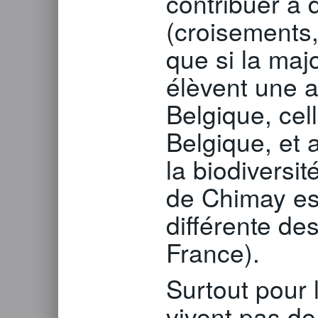
contribuer à d
(croisements,
que si la maj
élèvent une a
Belgique, cell
Belgique, et 
la biodiversit
de Chimay est
différente de
France).
Surtout pour 
vivent pas de l