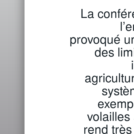
La confér
l’
provoqué un
des li
agricultu
systè
exempl
volaille
rend très