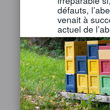
irréparable s
défauts, l’abe
venait à suc
actuel de l’a