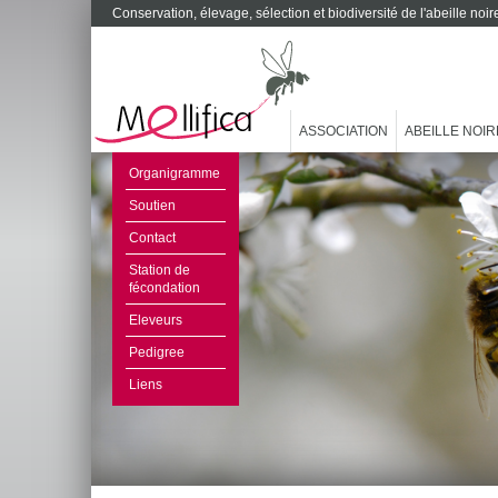
Conservation, élevage, sélection et biodiversité de l'abeille no
ASSOCIATION
ABEILLE NOIR
Organigramme
Soutien
Contact
Station de
fécondation
Eleveurs
Pedigree
Liens