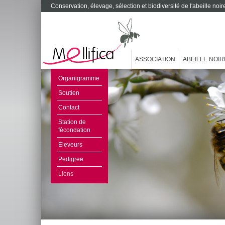
Conservation, élevage, sélection et biodiversité de l'abeille no
ASSOCIATION
ABEILLE NOIR
Organigramme
Soutien
Contact
Station de
fécondation
Eleveurs
Pedigree
Liens