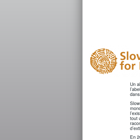
Un al
l’abe
dans 
Slow
monde
l’exi
tout 
racon
d’ext
En 20