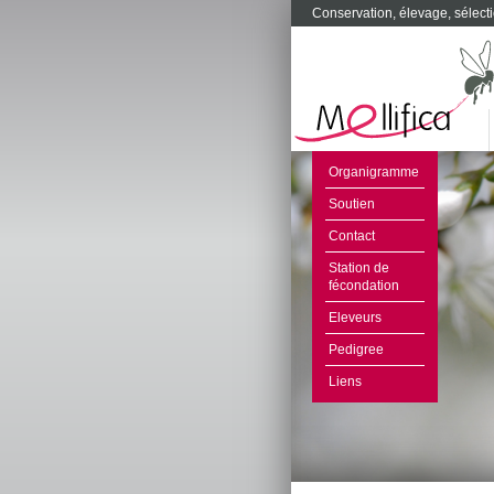
Conservation, élevage, sélecti
Organigramme
Soutien
Contact
Station de
fécondation
Eleveurs
Pedigree
Liens