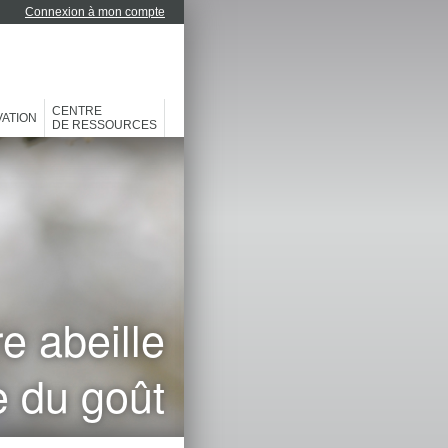
Connexion à mon compte
CENTRE
ATION
DE RESSOURCES
re
abeille
e
du
goût