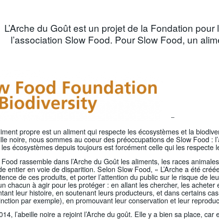
L’Arche du Goût est un projet de la Fondation pour l
l’association Slow Food. Pour Slow Food, un alime
–
iment propre est un aliment qui respecte les écosystèmes et la biodiver
ille noire, nous sommes au coeur des préoccupations de Slow Food : l’
les écosystèmes depuis toujours est forcément celle qui les respecte l
 Food rassemble dans l’Arche du Goût les aliments, les races animales 
 entier en voie de disparition. Selon Slow Food, « L’Arche a été créée
stence de ces produits, et porter l’attention du public sur le risque de leu
un chacun à agir pour les protéger : en allant les chercher, les acheter
tant leur histoire, en soutenant leurs producteurs, et dans certains cas
inction par exemple), en promouvant leur conservation et leur reproduc
14, l’abeille noire a rejoint l’Arche du goût. Elle y a bien sa place, car 