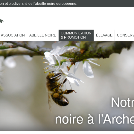
on et biodiversité de l'abeille noire européenne.
COMMUNICATION
ASSOCIATION
ABEILLE NOIRE
ÉLEVAGE
CONSERV
& PROMOTION
Not
noire
à
l’Arch