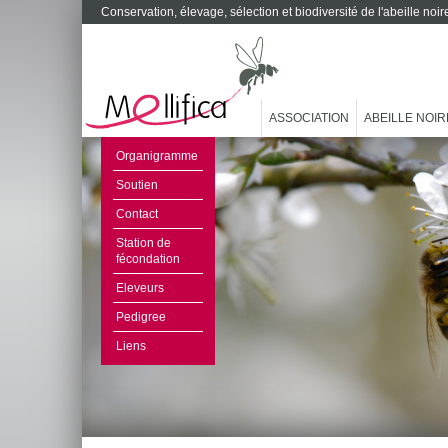
Conservation, élevage, sélection et biodiversité de l'abeille no
ASSOCIATION
ABEILLE NOIR
Organigramme
Soutien
Contact
Station de
fécondation
Eleveurs
Pedigree
Liens