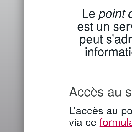
Le
point 
est un ser
peut s’ad
informat
Accès au s
L’accès au po
via ce
formul