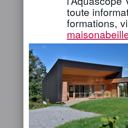
l’Aquascope V
toute informa
formations, vi
maisonabeille