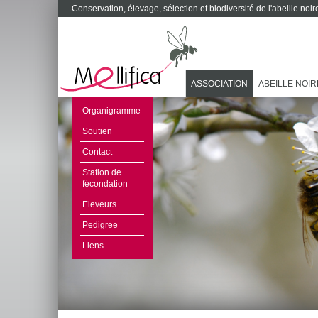
Conservation, élevage, sélection et biodiversité de l'abeille no
ASSOCIATION
ABEILLE NOIR
Organigramme
Soutien
Contact
Station de
fécondation
Eleveurs
Pedigree
Liens