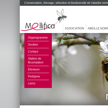
Conservation, élevage, sélection et biodiversité de l'abeille no
ASSOCIATION
ABEILLE NOIR
Organigramme
Soutien
Contact
Station de
fécondation
Eleveurs
Pedigree
Liens