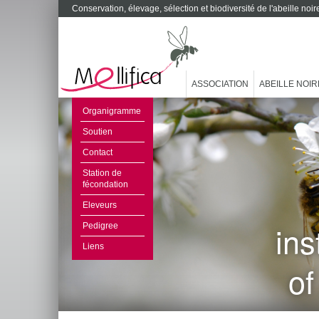
Conservation, élevage, sélection et biodiversité de l'abeille no
ASSOCIATION
ABEILLE NOIR
Organigramme
Soutien
Contact
Station de
fécondation
Eleveurs
ins
Pedigree
Liens
of