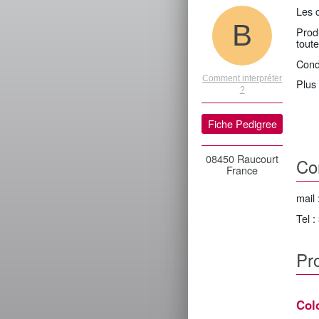
Les c
B
Produ
toute
Condi
Comment interpréter
Plus 
?
Fiche Pedigree
08450 Raucourt
Co
France
mail
Tel :
Pr
Col