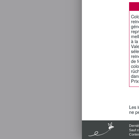
Col
rein
géné
repr
mell
à la
Vale
séle
rein
de f
colo
rûc
dans
Prix
Les i
ne p
Derniè
Sauf m
Conten