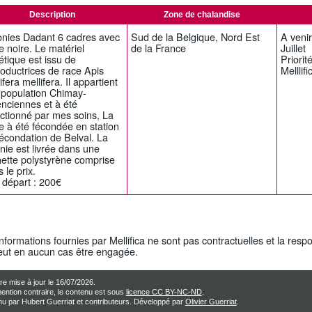
Description
Zone de chalandise
onies Dadant 6 cadres avec
Sud de la Belgique, Nord Est
A venir
e noire. Le matériel
de la France
Juillet
tique est issu de
Priori
oductrices de race Apis
Melllifi
ifera mellifera. Il appartient
 population Chimay-
nciennes et à été
ctionné par mes soins, La
e à été fécondée en station
écondation de Belval. La
nie est livrée dans une
hette polystyrène comprise
 le prix.
 départ : 200€
nformations fournies par Mellifica ne sont pas contractuelles et la respo
eut en aucun cas être engagée.
re mise à jour le 16/07/2026.
ention contraire, le contenu est sous
licence CC BY-NC-ND
.
u par Hubert Guerriat et contributeurs. Développé par
Olivier Guerriat
.