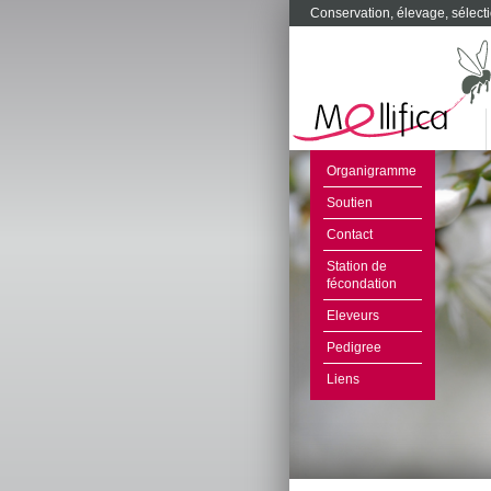
Conservation, élevage, sélecti
Organigramme
Soutien
Contact
Station de
fécondation
Eleveurs
Pedigree
Liens