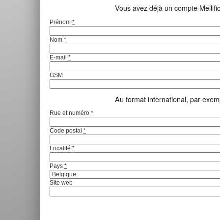
Vous avez déjà un compte Mellifi
Prénom
*
Nom
*
E-mail
*
GSM
Au format international, par exem
Rue et numéro
*
Code postal
*
Localité
*
Pays
*
Site web