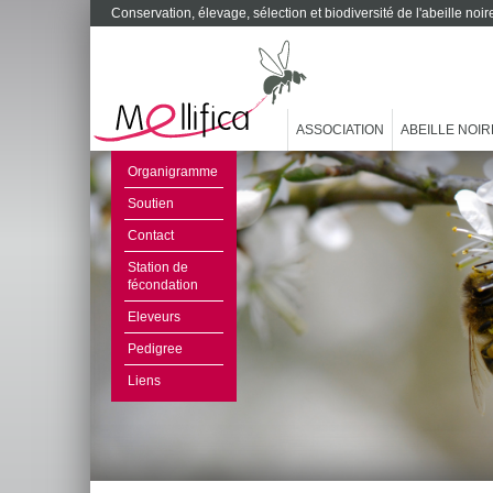
Conservation, élevage, sélection et biodiversité de l'abeille no
ASSOCIATION
ABEILLE NOIR
Organigramme
Soutien
Contact
Station de
fécondation
Eleveurs
Pedigree
Liens