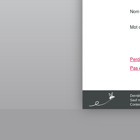
Nom d
Mot 
Perd
Pas 
Derniè
Sauf m
Conten