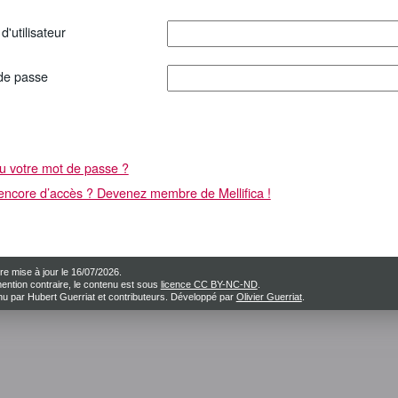
'utilisateur
de passe
u votre mot de passe ?
encore d’accès ? Devenez membre de Mellifica !
re mise à jour le 16/07/2026.
ention contraire, le contenu est sous
licence CC BY-NC-ND
.
u par Hubert Guerriat et contributeurs. Développé par
Olivier Guerriat
.