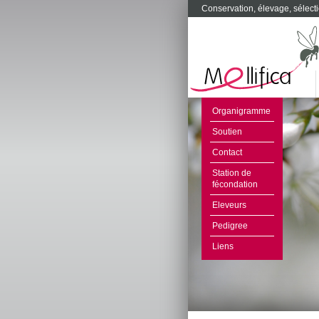
Conservation, élevage, sélecti
Organigramme
Soutien
Contact
Station de
fécondation
Eleveurs
Pedigree
Liens