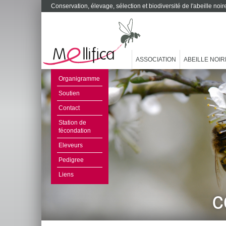
Conservation, élevage, sélection et biodiversité de l'abeille no
ASSOCIATION
ABEILLE NOIR
Organigramme
Soutien
Contact
Station de
fécondation
Eleveurs
Pedigree
Liens
c