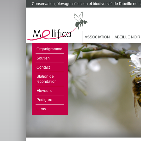
Conservation, élevage, sélection et biodiversité de l'abeille no
ASSOCIATION
ABEILLE NOIR
Organigramme
Soutien
Contact
Station de
fécondation
Eleveurs
Pedigree
Liens