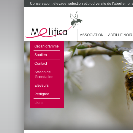
Conservation, élevage, sélection et biodiversité de l'abeille no
ASSOCIATION
ABEILLE NOIR
Organigramme
Soutien
Contact
Station de
fécondation
Eleveurs
Pedigree
Liens