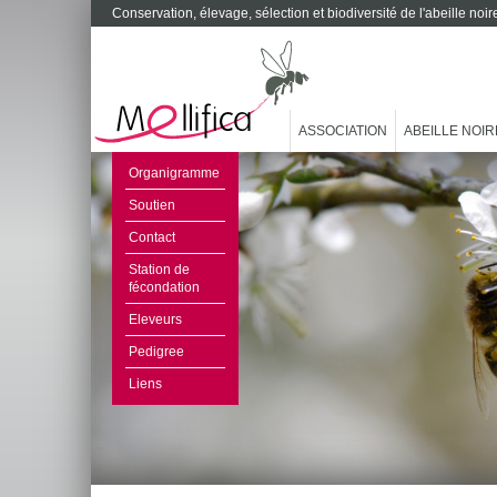
Conservation, élevage, sélection et biodiversité de l'abeille no
ASSOCIATION
ABEILLE NOIR
Organigramme
Soutien
Contact
Station de
fécondation
Eleveurs
Pedigree
Liens