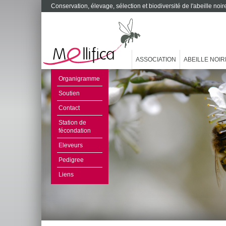
Conservation, élevage, sélection et biodiversité de l'abeille no
ASSOCIATION
ABEILLE NOIR
Organigramme
Soutien
Contact
Station de
fécondation
Eleveurs
Pedigree
Liens