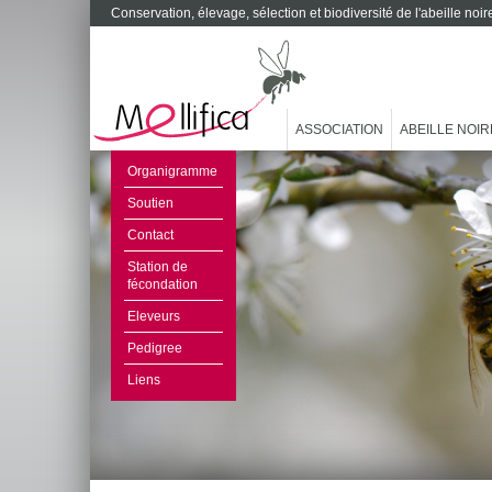
Conservation, élevage, sélection et biodiversité de l'abeille no
ASSOCIATION
ABEILLE NOIR
Organigramme
Soutien
Contact
Station de
fécondation
Eleveurs
Pedigree
Liens